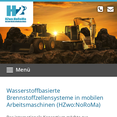
Menü
Wasserstoffbasierte
Brennstoffzellensysteme in mobilen
Arbeitsmaschinen (HZwo:NoRoMa)